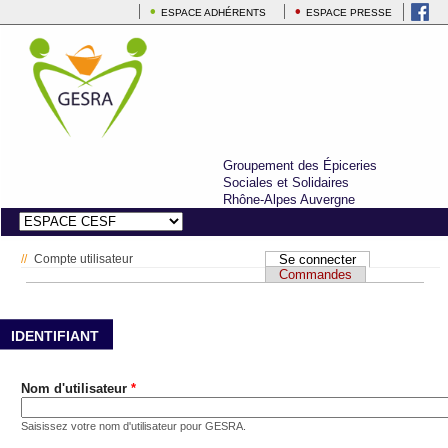
ESPACE ADHÉRENTS
ESPACE PRESSE
Groupement des Épiceries
Sociales et Solidaires
Rhône-Alpes Auvergne
Compte utilisateur
Se connecter
(onglet actif)
Vous êtes ici
Onglets principaux
Commandes
IDENTIFIANT
Nom d'utilisateur
*
Saisissez votre nom d'utilisateur pour GESRA.