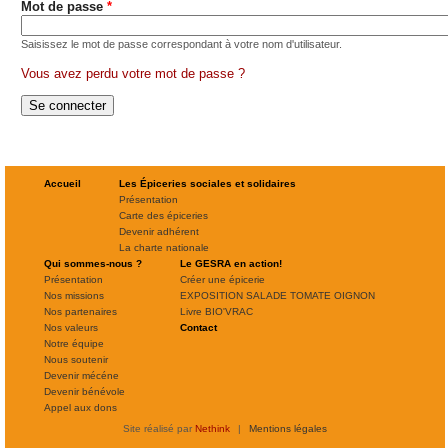
Mot de passe
*
Saisissez le mot de passe correspondant à votre nom d'utilisateur.
Vous avez perdu votre mot de passe ?
Accueil
Les Épiceries sociales et solidaires
Présentation
Carte des épiceries
Devenir adhérent
La charte nationale
Qui sommes-nous ?
Le GESRA en action!
Présentation
Créer une épicerie
Nos missions
EXPOSITION SALADE TOMATE OIGNON
Nos partenaires
Livre BIO'VRAC
Nos valeurs
Contact
Notre équipe
Nous soutenir
Devenir mécéne
Devenir bénévole
Appel aux dons
Site réalisé par
Nethink
|
Mentions légales