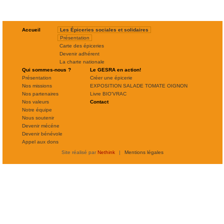
Accueil
Les Épiceries sociales et solidaires
Présentation
Carte des épiceries
Devenir adhérent
La charte nationale
Qui sommes-nous ?
Le GESRA en action!
Présentation
Créer une épicerie
Nos missions
EXPOSITION SALADE TOMATE OIGNON
Nos partenaires
Livre BIO'VRAC
Nos valeurs
Contact
Notre équipe
Nous soutenir
Devenir mécéne
Devenir bénévole
Appel aux dons
Site réalisé par
Nethink
|
Mentions légales