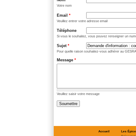
Votre nom
Email
*
Veuillez entrer votre adresse email
Téléphone
Si vous le souhaitez, vous pouvez renseigner un num
Sujet
*
Pour quelle raison souhaitez-vous adhérer au GESRA
Message
*
Veuillez saisir votre message
Accueil
Les Épice