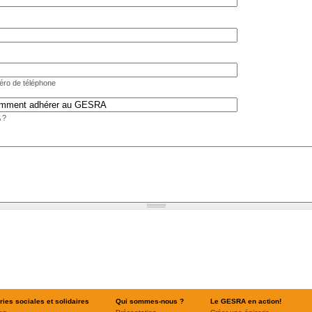
éro de téléphone
 ?
ries sociales et solidaires
Qui sommes-nous ?
Le GESRA en action!